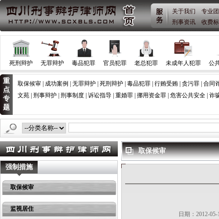
关于我们
专业团
刑事资讯
收费标
死刑辩护
无罪辩护
毒品犯罪
官员犯罪
老总犯罪
未成年人犯罪
公
重
取保候审
|
成功案例
|
无罪辩护
|
死刑辩护
|
毒品犯罪
|
行贿受贿
|
贪污罪
|
合同
点
文苑
|
刑事辩护
|
刑事制度
|
诉讼指导
|
重婚罪
|
挪用资金罪
|
危害公共安全
|
诈
专
题
2021中秋祝福——四川胡云律师事务
取保候审
强制措施
取保候审
监视居住
日期：2012-0