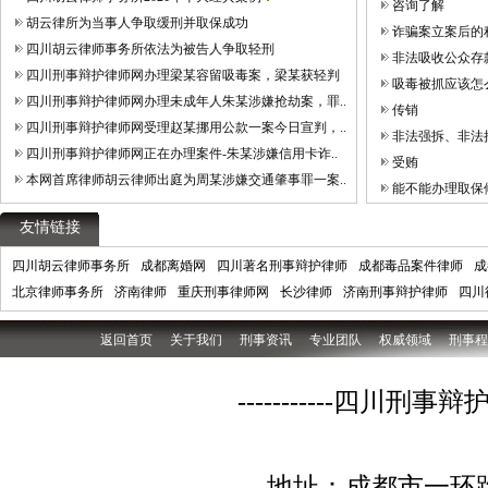
咨询了解
胡云律所为当事人争取缓刑并取保成功
诈骗案立案后的
四川胡云律师事务所依法为被告人争取轻刑
非法吸收公众存款
四川刑事辩护律师网办理梁某容留吸毒案，梁某获轻判
吸毒被抓应该怎
四川刑事辩护律师网办理未成年人朱某涉嫌抢劫案，罪..
传销
四川刑事辩护律师网受理赵某挪用公款一案今日宣判，..
非法强拆、非法
四川刑事辩护律师网正在办理案件-朱某涉嫌信用卡诈..
受贿
本网首席律师胡云律师出庭为周某涉嫌交通肇事罪一案..
能不能办理取保
友情链接
四川胡云律师事务所
成都离婚网
四川著名刑事辩护律师
成都毒品案件律师
成
北京律师事务所
济南律师
重庆刑事律师网
长沙律师
济南刑事辩护律师
四川
返回首页
关于我们
刑事资讯
专业团队
权威领域
刑事程
-----------四
地址：成都市一环路